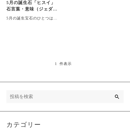
5月の誕生石「ヒスイ」
石言葉・意味（ジェダイ
ト以外に、アベンチュリ
5月の誕生宝石のひとつは翡
ンやクリソプレーズなど
翠です。歴史の長い宝石で
他の宝石も含…
世界中で愛されているジェ
ダイトの他、インドヒス
イ・・・
1 件表示
検
索
カテゴリー