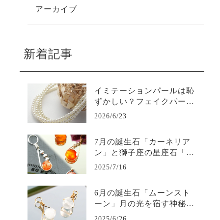
アーカイブ
新着記事
イミテーションパールは恥
ずかしい？フェイクパール
と本真珠は、使い分けもス
2026/6/23
マートな選択肢！
7月の誕生石「カーネリア
ン」と獅子座の星座石「サ
ンストーン」― 古代から
2025/7/16
人々に愛された太陽の色を
まとう宝石 ―
6月の誕生石「ムーンスト
ーン」月の光を宿す神秘の
宝石の石言葉やストーリー
2025/6/26