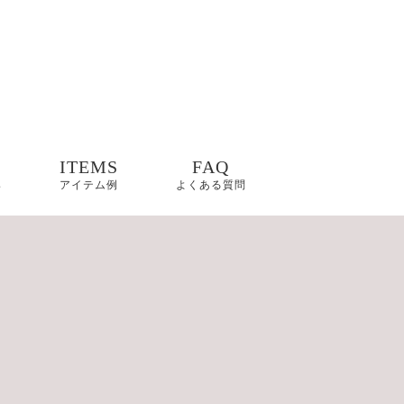
ITEMS
FAQ
s
アイテム例
よくある質問
た漆黒の
ット」の
ジュエリ