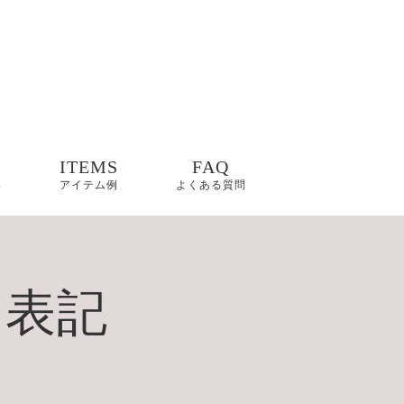
ITEMS
FAQ
s
アイテム例
よくある質問
た漆黒の
ット」の
ジュエリ
く表記