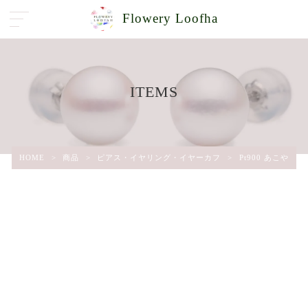
Flowery Loofha
ITEMS
HOME
>
商品
>
ピアス・イヤリング・イヤーカフ
>
Pt900 あこや真珠