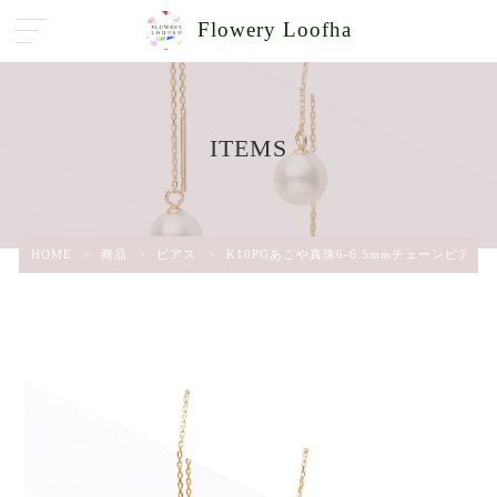
Flowery Loofha
ITEMS
HOME
>
商品
>
ピアス
>
K10PGあこや真珠6-6.5mmチェーンピアス