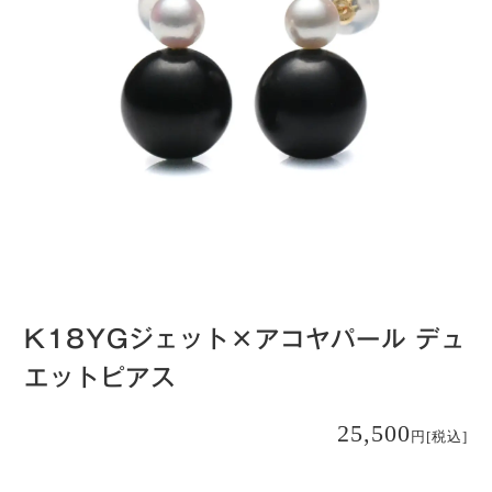
K18YGジェット×アコヤパール デュ
エットピアス
25,500
円
[税込]