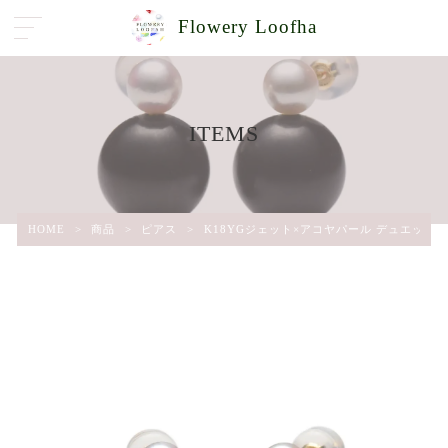
Flowery Loofha
ITEMS
HOME
>
商品
>
ピアス
>
K18YGジェット×アコヤパール デュエット