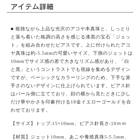
アイテム詳細
■ 複雑ながら上品な光沢のアコヤ本真珠と、しっとり
と落ち着いた格調の高さを感じる漆黒の宝石「ジェッ
ト」を組み合わせたピアスです。上に付けられたアコ
ヤ真珠は約-5.5mmの可愛いサイズ、下側のジェットは
10mmでサイズ感の差で大きなリズム感があり、「白
と黒」というコントラストでも視線を集めるデザイン
ですが、ベーシックなカラーリングのため、下手な派
手さのないデザインに仕上げられています。ピアス針
はパール側に立てており、顔の横から見たときに少し
だけ華やかさを印象付ける18金イエローゴールドを合
わせております。
【サイズ】トップ:15×10mm、ピアス針長さ:10ｍｍ
【材質】ジェット10mm、あこや養殖真珠5-5.5mm、