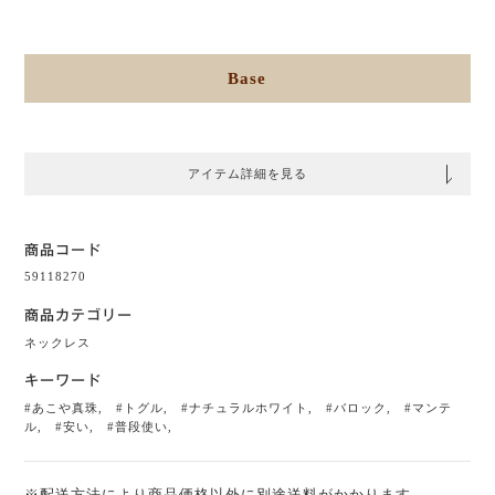
Base
アイテム詳細を見る
商品コード
59118270
商品カテゴリー
ネックレス
キーワード
#あこや真珠
,
#トグル
,
#ナチュラルホワイト
,
#バロック
,
#マンテ
ル
,
#安い
,
#普段使い
,
※配送方法により商品価格以外に別途送料がかかります。