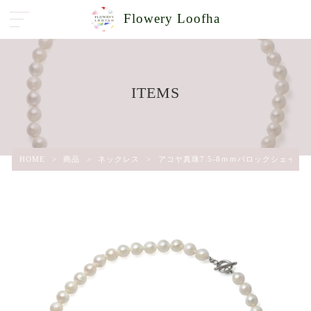
Flowery Loofha
ITEMS
HOME
>
商品
>
ネックレス
>
アコヤ真珠7.5-8ｍｍバロックシェイプ