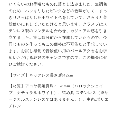
いくらいのお手頃なものに落とし込みました。無調色
のため、ハッキリしたピンクなどの色味がなく、すっ
きりさっぱりしたホワイト色をしていて、さらりと普
段使いにもしていただけると思います。クラスプはス
テンレス製のマンテルを合わせ、カジュアル感を引き
立てました。実は随分前から在庫していたもので、今
同じものを作ってもこの価格は不可能だと予想してい
ます。お試し感覚で普段使い用のパールアクセをお求
めいただける絶好のチャンスですので、この機会にぜ
ひご検討ください。
【サイズ】ネックレス長さ:約42cm
【材質】アコヤ養殖真珠7.5‐8mm（バロックシェイ
プ、ナチュラルホワイト）、留め具:ステンレス（※サ
ージカルステンレスではありません。）、中糸:ポリエ
チレン