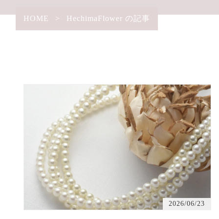
HOME
>
HechimaFlower の記事
2026/06/23