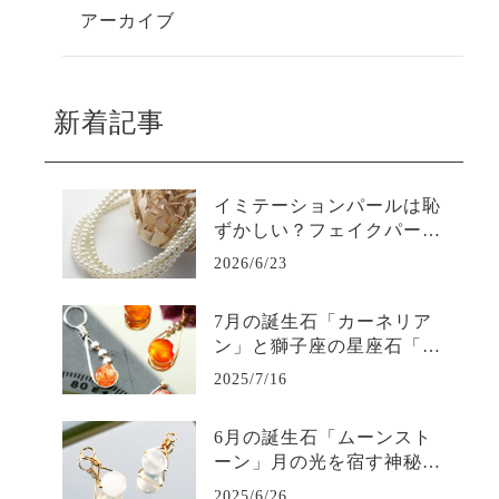
アーカイブ
新着記事
イミテーションパールは恥
ずかしい？フェイクパール
と本真珠は、使い分けもス
2026/6/23
マートな選択肢！
7月の誕生石「カーネリア
ン」と獅子座の星座石「サ
ンストーン」― 古代から
2025/7/16
人々に愛された太陽の色を
まとう宝石 ―
6月の誕生石「ムーンスト
ーン」月の光を宿す神秘の
宝石の石言葉やストーリー
2025/6/26