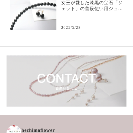
女王が愛した漆黒の宝石「ジ
ェット」の普段使い用ジュエ
リー
2025/5/28
hechimaflower