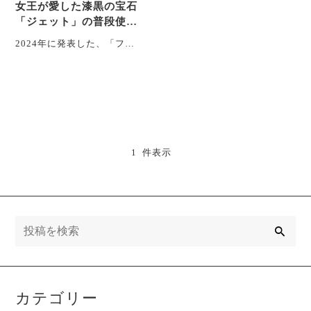
女王が愛した漆黒の宝石
「ジェット」の普段使い
用ジュエリー
2024年に発表した、「フォ
ーマルだけ」にとらわれな
いスタイルをコンセプトに
したジェットのジュエリ
ー・・・
1 件表示
検
索
カテゴリー